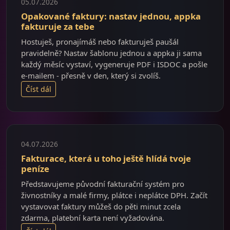
05.07.2026
Opakované faktury: nastav jednou, appka
fakturuje za tebe
Hostuješ, pronajímáš nebo fakturuješ paušál
pravidelně? Nastav šablonu jednou a appka ji sama
každý měsíc vystaví, vygeneruje PDF i ISDOC a pošle
e-mailem - přesně v den, který si zvolíš.
Číst dál
04.07.2026
Fakturace, která u toho ještě hlídá tvoje
peníze
Představujeme původní fakturační systém pro
živnostníky a malé firmy, plátce i neplátce DPH. Začít
vystavovat faktury můžeš do pěti minut zcela
zdarma, platební karta není vyžadována.