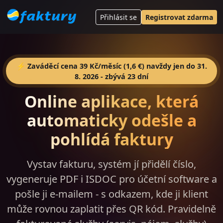
Přihlásit se
Registrovat zdarma
⚡ Zaváděcí cena 39 Kč/měsíc (1,6 €) navždy jen do 31.
8. 2026 - zbývá 23 dní
Online aplikace, která
automaticky odešle a
pohlídá faktury
Vystav fakturu, systém jí přidělí číslo,
vygeneruje PDF i ISDOC pro účetní software a
pošle ji e-mailem - s odkazem, kde ji klient
může rovnou zaplatit přes QR kód. Pravidelně