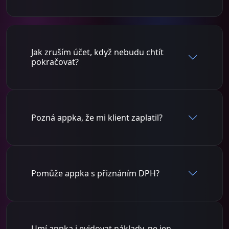
Jak zruším účet, když nebudu chtít
pokračovat?
Pozná appka, že mi klient zaplatil?
Pomůže appka s přiznáním DPH?
Umí appka i evidovat náklady, ne jen