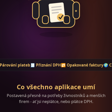
b
🧾 Přiznání DPH
🔁 Opakované faktury
🌍 CZ i SK
🏢 ARES/
Co všechno aplikace umí
Postavená přesně na potřeby živnostníků a menších
firem - ať jsi neplátce, nebo plátce DPH.