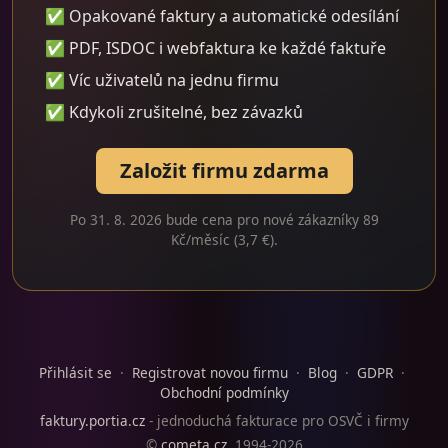
✅ Opakované faktury a automatické odesílání
✅ PDF, ISDOC i webfaktura ke každé faktuře
✅ Víc uživatelů na jednu firmu
✅ Kdykoli zrušitelné, bez závazků
Založit firmu zdarma
Po 31. 8. 2026 bude cena pro nové zákazníky 89
Kč/měsíc (3,7 €).
Přihlásit se
·
Registrovat novou firmu
·
Blog
·
GDPR
·
Obchodní podmínky
faktury.portia.cz
- jednoduchá fakturace pro OSVČ i firmy
©
cometa.cz
, 1994-2026