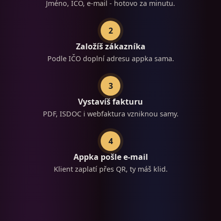
Jméno, IČO, e-mail - hotovo za minutu.
2
Založíš zákazníka
Podle IČO doplní adresu appka sama.
3
Vystavíš fakturu
PDF, ISDOC i webfaktura vzniknou samy.
4
Appka pošle e-mail
Klient zaplatí přes QR, ty máš klid.