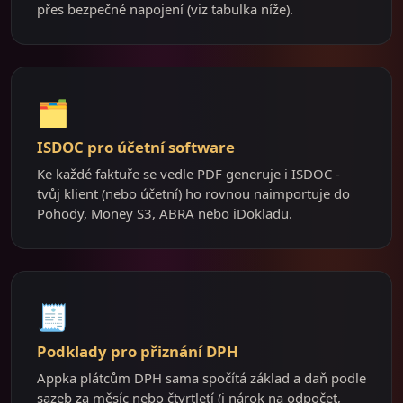
přes bezpečné napojení (viz tabulka níže).
🗂️
ISDOC pro účetní software
Ke každé faktuře se vedle PDF generuje i ISDOC -
tvůj klient (nebo účetní) ho rovnou naimportuje do
Pohody, Money S3, ABRA nebo iDokladu.
🧾
Podklady pro přiznání DPH
Appka plátcům DPH sama spočítá základ a daň podle
sazeb za měsíc nebo čtvrtletí (i nárok na odpočet,